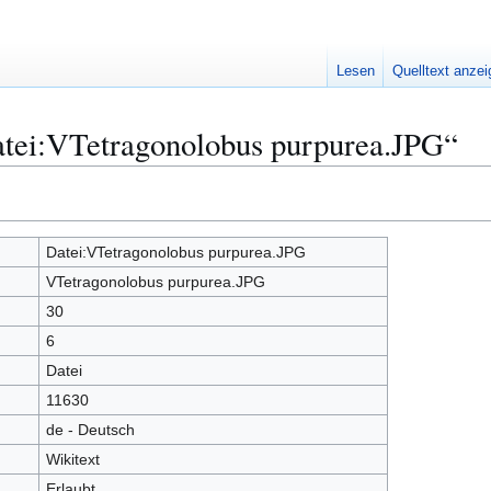
Lesen
Quelltext anze
atei:VTetragonolobus purpurea.JPG“
Datei:VTetragonolobus purpurea.JPG
VTetragonolobus purpurea.JPG
30
6
Datei
11630
de - Deutsch
Wikitext
Erlaubt