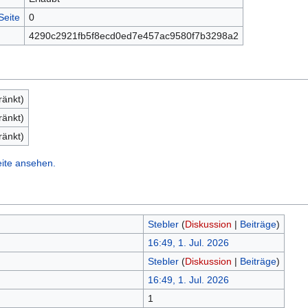
Seite
0
4290c2921fb5f8ecd0ed7e457ac9580f7b3298a2
ränkt)
ränkt)
ränkt)
eite ansehen.
Stebler
(
Diskussion
|
Beiträge
)
16:49, 1. Jul. 2026
Stebler
(
Diskussion
|
Beiträge
)
16:49, 1. Jul. 2026
1