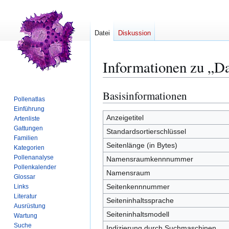
Datei
Diskussion
Informationen zu „D
Basisinformationen
Zur
Zur
Pollenatlas
Navigation
Suche
Einführung
springen
springen
Anzeigetitel
Artenliste
Gattungen
Standardsortierschlüssel
Familien
Seitenlänge (in Bytes)
Kategorien
Pollenanalyse
Namensraumkennnummer
Pollenkalender
Namensraum
Glossar
Seitenkennnummer
Links
Literatur
Seiteninhaltssprache
Ausrüstung
Seiteninhaltsmodell
Wartung
Suche
Indizierung durch Suchmaschinen