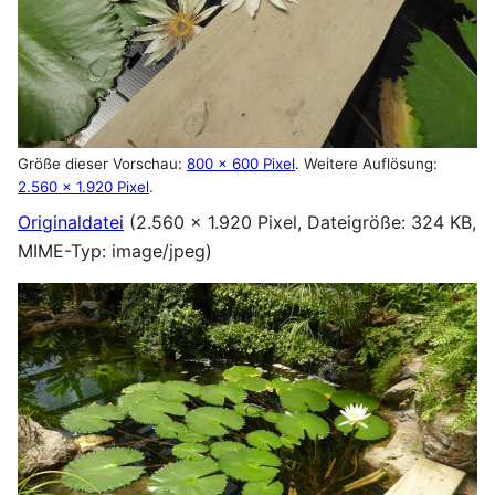
Größe dieser Vorschau:
800 × 600 Pixel
.
Weitere Auflösung:
2.560 × 1.920 Pixel
.
Originaldatei
(2.560 × 1.920 Pixel, Dateigröße: 324 KB,
MIME-Typ:
image/jpeg
)