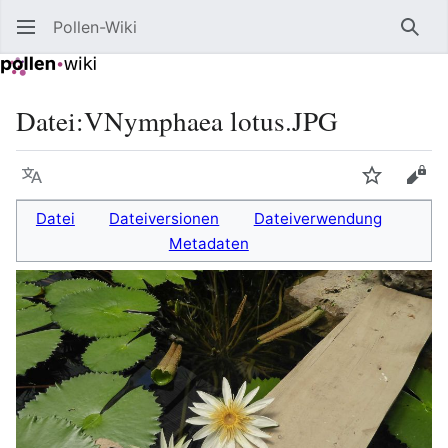
Pollen-Wiki
Such
Datei
:
VNymphaea lotus.JPG
Sprache
Beobacht
Quel
Datei
Dateiversionen
Dateiverwendung
Metadaten