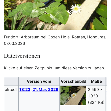
Fundort: Arboreum bei Coxen Hole, Roatan, Honduras,
07.03.2026
Dateiversionen
Klicke auf einen Zeitpunkt, um diese Version zu laden.
Version vom
Vorschaubild
Maße
aktuell
18:23, 21. Mär. 2026
2.560 ×
St
1.920
(
D
(324 KB)