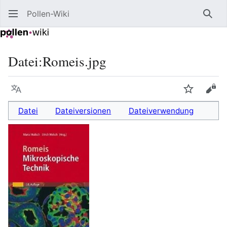
Pollen-Wiki
Such
Datei
:
Romeis.jpg
Sprache
Beobacht
Quel
Datei
Dateiversionen
Dateiverwendung