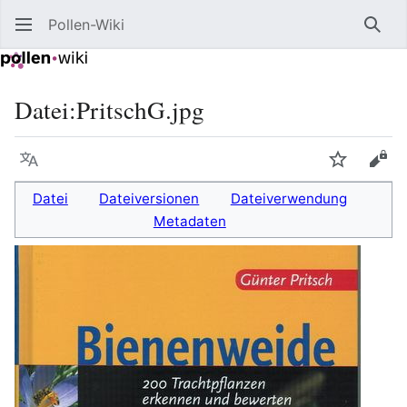
Pollen-Wiki
Such
Datei
:
PritschG.jpg
Sprache
Beobacht
Quel
Datei
Dateiversionen
Dateiverwendung
Metadaten