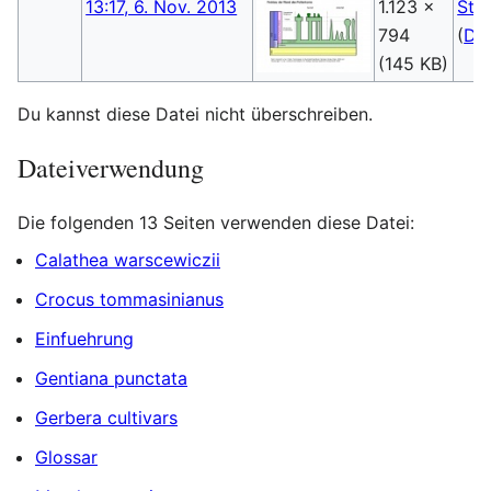
13:17, 6. Nov. 2013
1.123 ×
Ste
794
(
Dis
(145 KB)
Du kannst diese Datei nicht überschreiben.
Dateiverwendung
Die folgenden 13 Seiten verwenden diese Datei:
Calathea warscewiczii
Crocus tommasinianus
Einfuehrung
Gentiana punctata
Gerbera cultivars
Glossar