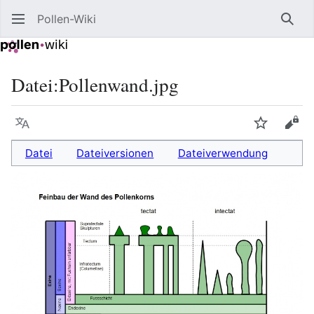
Pollen-Wiki
Such
Datei
:
Pollenwand.jpg
Sprache
Beobacht
Quel
Datei
Dateiversionen
Dateiverwendung