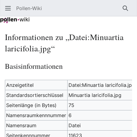
Pollen-Wiki
Such
Informationen zu „Datei:Minuartia
laricifolia.jpg“
Basisinformationen
Anzeigetitel
Datei:Minuartia laricifolia.jpg
Standardsortierschlüssel
Minuartia laricifolia.jpg
Seitenlänge (in Bytes)
75
Namensraumkennnummer
6
Namensraum
Datei
Seitenkennnummer
11623