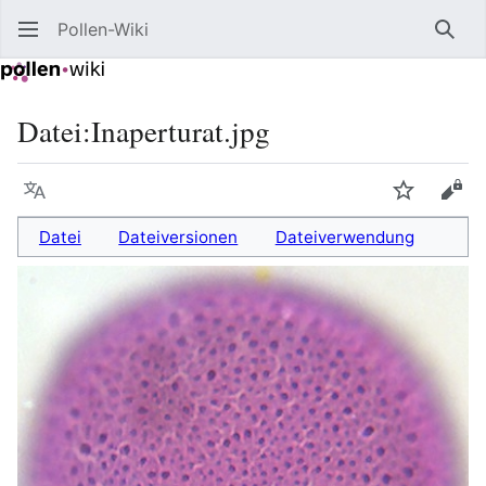
Pollen-Wiki
Such
Datei
:
Inaperturat.jpg
Sprache
Beobacht
Quel
Datei
Dateiversionen
Dateiverwendung