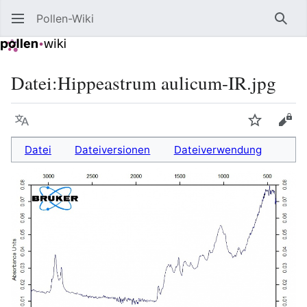
Pollen-Wiki
Such
Datei
:
Hippeastrum aulicum-IR.jpg
Sprache
Beobacht
Quel
Datei
Dateiversionen
Dateiverwendung