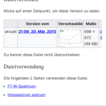
Klicke auf einen Zeitpunkt, um diese Version zu laden.
Version vom
Vorschaubild
Maße
aktuell
21:06, 20. Mär. 2015
898 ×
Ste
672
(
Di
(99 KB)
Du kannst diese Datei nicht überschreiben.
Dateiverwendung
Die folgenden 2 Seiten verwenden diese Datei:
FT-IR-Spektrum
Hippeastrum aulicum