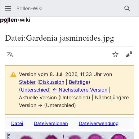
Pollen-Wiki
Such
Datei
:
Gardenia jasminoides.jpg
Sprache
Beobacht
Quel
Version vom 8. Juli 2026, 11:33 Uhr von
Stebler
(
Diskussion
|
Beiträge
)
(
Unterschied
)
← Nächstältere Version
|
Aktuelle Version (Unterschied) | Nächstjüngere
Version → (Unterschied)
Datei
Dateiversionen
Dateiverwendung