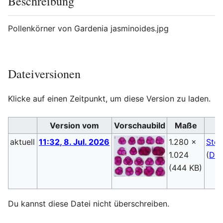
Beschreibung
Pollenkörner von Gardenia jasminoides.jpg
Dateiversionen
Klicke auf einen Zeitpunkt, um diese Version zu laden.
Version vom
Vorschaubild
Maße
aktuell
11:32, 8. Jul. 2026
1.280 ×
Steb
1.024
(
Dis
(444 KB)
Du kannst diese Datei nicht überschreiben.