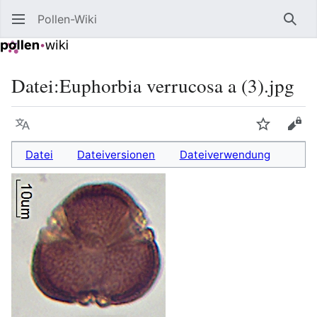
Pollen-Wiki
Such
Datei
:
Euphorbia verrucosa a (3).jpg
Sprache
Beobacht
Quel
Datei
Dateiversionen
Dateiverwendung