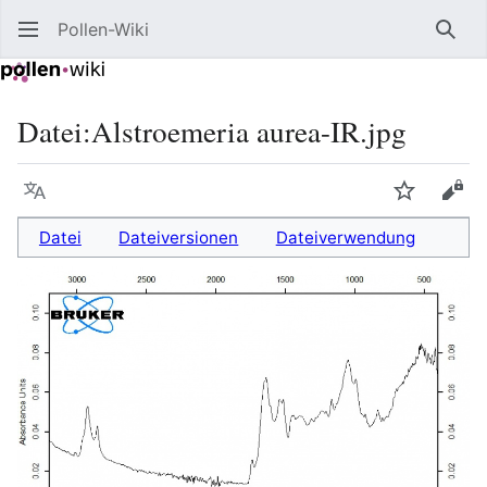
Pollen-Wiki
Such
Datei
:
Alstroemeria aurea-IR.jpg
Sprache
Beobacht
Quel
Datei
Dateiversionen
Dateiverwendung