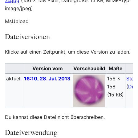
24.jpg
(156 × 158 Pixel, Dateigröße: 15 KB, MIME-Typ:
image/jpeg
)
MsUpload
Dateiversionen
Klicke auf einen Zeitpunkt, um diese Version zu laden.
Version vom
Vorschaubild
Maße
aktuell
16:10, 28. Jul. 2013
156 ×
Steb
158
(
Dis
(15 KB)
Du kannst diese Datei nicht überschreiben.
Dateiverwendung